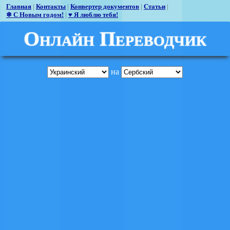
Главная
|
Контакты
|
Конвертер документов
|
Статьи
|
❄ С Новым годом!
|
♥ Я люблю тебя!
Онлайн Переводчик
на