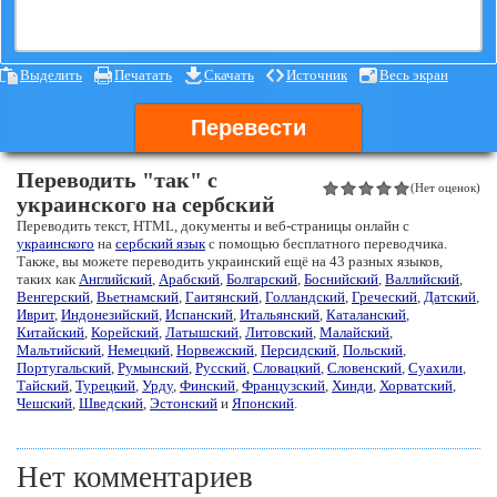
Выделить
Печатать
Скачать
Источник
Весь экран
Перевести
Переводить "так" с
(Нет оценок)
украинского на сербский
Переводить текст, HTML, документы и веб-страницы онлайн с
украинского
на
сербский язык
с помощью бесплатного переводчика.
Также, вы можете переводить украинский ещё на 43 разных языков,
таких как
Английский
,
Арабский
,
Болгарский
,
Боснийский
,
Валлийский
,
Венгерский
,
Вьетнамский
,
Гаитянский
,
Голландский
,
Греческий
,
Датский
,
Иврит
,
Индонезийский
,
Испанский
,
Итальянский
,
Каталанский
,
Китайский
,
Корейский
,
Латышский
,
Литовский
,
Малайский
,
Мальтийский
,
Немецкий
,
Норвежский
,
Персидский
,
Польский
,
Португальский
,
Румынский
,
Русский
,
Словацкий
,
Словенский
,
Суахили
,
Тайский
,
Турецкий
,
Урду
,
Финский
,
Французский
,
Хинди
,
Хорватский
,
Чешский
,
Шведский
,
Эстонский
и
Японский
.
Нет комментариев